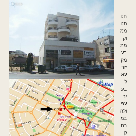
חנו
תנו
ממ
וק
מת
בע
מק
יזר
עא
ל
בע
יר
עפ
ולה
במ
רח
ק