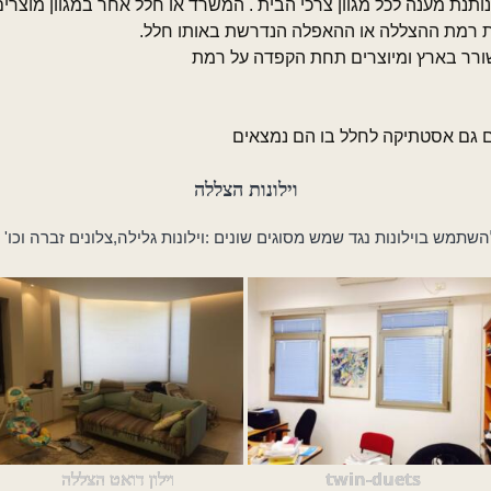
ותנת מענה לכל מגוון צרכי הבית . המשרד או חלל אחר במגוון מוצרים
את רמת ההצללה או ההאפלה הנדרשת באותו חלל.
ורר בארץ ומיוצרים תחת הקפדה על רמת
ם גם אסטתיקה לחלל בו הם נמצאים
וילונות הצללה
מש בוילונות נגד שמש מסוגים שונים :וילונות גלילה,צלונים זברה וכו'
twin-duets
וילון דואט הצללה