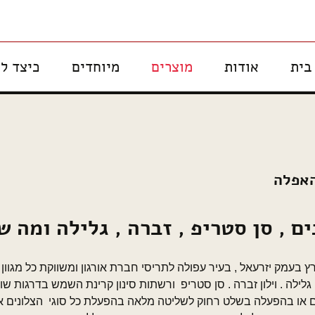
 בד במוצרי הצללה תוצרת אורגון ו
חדים חסיני אש ואנטי אלרגניים
ורה
בית
אודות
מוצרים
מיוחדים
כיצד ל
וילונות אוירה וילונות
drapilux air
לסלון ולבית | וילונות
רומיים ואטומים |
drapilux bio aktiv
דקורה וילונות אוירה
וילונות הצללה
דלת אקורדיון מתקפלת
האפלה
– פתרון חכם לחלוקת
חללים וסגירת פתחים
ים , סן סטריפ , זברה , גלילה ומה 
 בעמק יזרעאל , בעיר עפולה לתריסי חברת אורגון ומשווקת כל מגוון 
וילון גלילה . וילון זברה . סן סטריפ ורשתות סינון קרינת השמש בדרגות שונ
 או בהפעלה בשלט רחוק לשליטה מלאה בהפעלת כל
סוגי הצלונים א