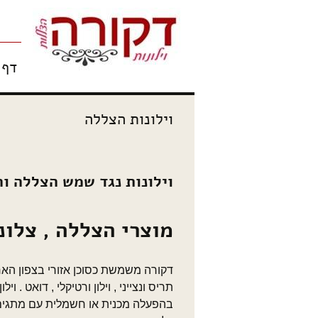
האתר עוסק בוילונות
אקורדיון ובבדים מיו
וילונות דק
דילוג
דף 
לתוכן
וילונות הצללה
וילונות נגד שמש הצללה ו
מוצרי הצללה , צלונ
דקורה משמשת כסוכן אזורי בצפון הארץ
תריס ונצייני , וילון ורטיקלי , דואט . 
בהפעלה מכנית או חשמלית עם מתגים