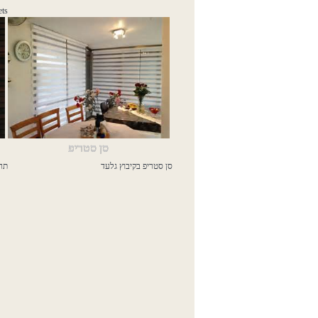
ets
סן סטריפ
סן סטריפ בקיבוץ גלעד
תרי