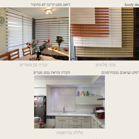
lovely du
דואט מסנן קרינה לא מחשיך
סוגי צלונים
זברה סן סטריפ
סים ונציאנים במבחרסוגים
הזברה נקראת גםסן סטריפ
גלילה מודפסת