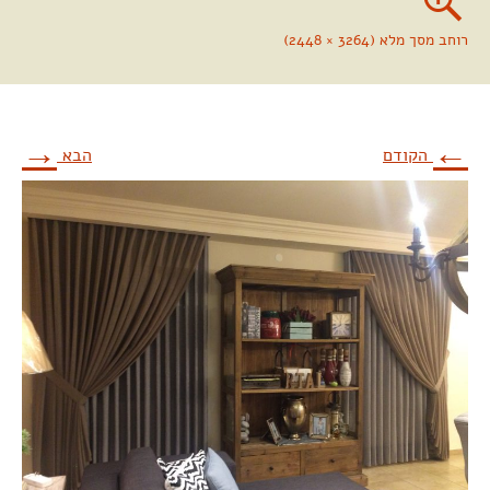
רוחב מסך מלא (3264 × 2448)
→
←
הקודם
הבא