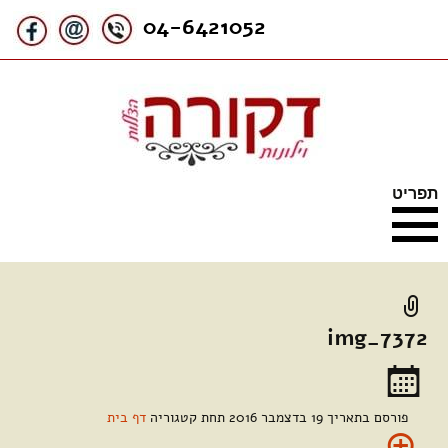
האתר עוסק בוילונות בד במוצרי
וילונות דקורה
04-6421052
הצללה תוצרת אורגון
ודומוס,בדלתות אקורדיון ובבדים
מיוחדים חסיני אש ואנטי
אלרגניים
דילוג
תפריט
לתוכן
img_7372
פורסם בתאריך
19 בדצמבר 2016
תחת קטגוריה
דף בית