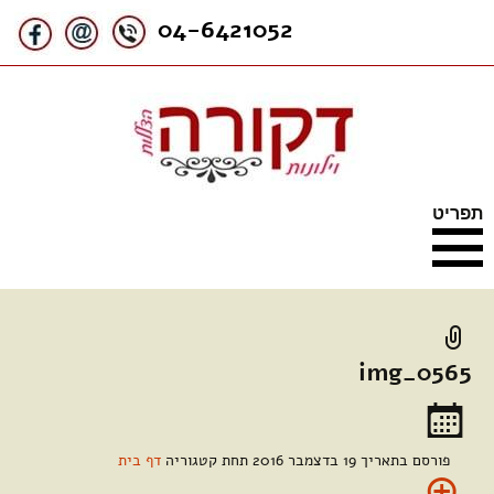
האתר עוסק בוילונות בד במוצרי
וילונות דקורה
04-6421052
הצללה תוצרת אורגון
ודומוס,בדלתות אקורדיון ובבדים
מיוחדים חסיני אש ואנטי
אלרגניים
דילוג
תפריט
לתוכן
img_0565
פורסם בתאריך
19 בדצמבר 2016
תחת קטגוריה
דף בית